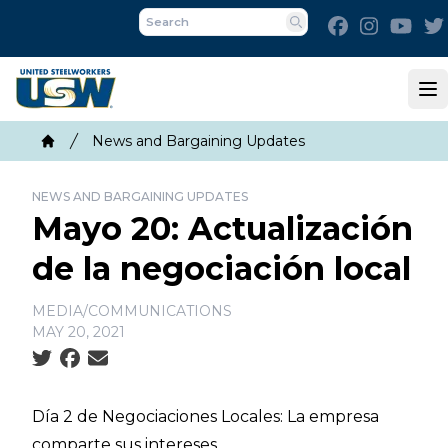
Skip
Facebook
Instagra
You
to
Search
main
content
Op
Breadcrumb
News and Bargaining Updates
Home
NEWS AND BARGAINING UPDATES
Mayo 20: Actualización
de la negociación local
MEDIA/COMMUNICATIONS
MAY 20, 2021
Social share icons
Día 2 de Negociaciones Locales: La empresa
comparte sus intereses