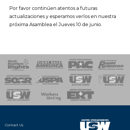
Por favor continúen atentos a futuras
actualizaciones y esperamos verlos en nuestra
próxima Asamblea el Jueves 10 de junio.
 Response
 of Steel
nse Team
Contact Us