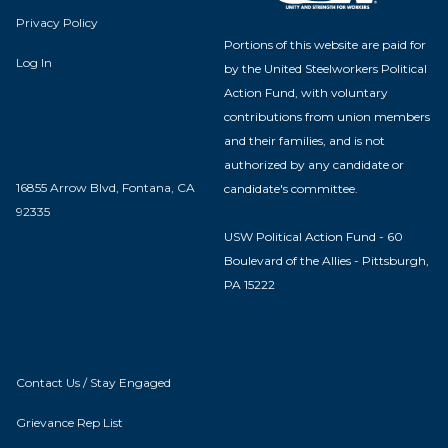
Privacy Policy
Portions of this website are paid for
Log In
by the United Steelworkers Political
Action Fund, with voluntary
contributions from union members
and their families, and is not
authorized by any candidate or
16855 Arrow Blvd, Fontana, CA
candidate's committee.
92335
USW Political Action Fund - 60
Boulevard of the Allies - Pittsburgh,
PA 15222
Contact Us / Stay Engaged
Grievance Rep List